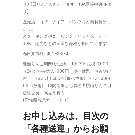
りと1日りんごが味わえます。(JA尾張中央HPよ
り)
直売店、ゴザ・ナイフ・バケツなど無料貸出し
あり。
スターキングやゴールデンデリシャス、ふじ、
王林、陽光などの豊富な品種が揃っています。
春日井市桃山町2-361-4
種類りんご期間9月上旬～11月下旬規模10,000㎡
（2軒）料金大人1,000円（食べ放題、おみやげ
付）、25人以上550円(食べ放題)、小人500円
(食べ放題) 時間制限なし管理者桃山りんご組
合組合長・高見堂真次
(愛知県観光ガイドより)
お申し込みは、目次の
「各種送迎」からお願